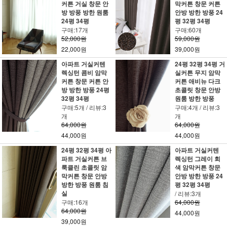
커튼 거실 창문 안
막커튼 창문 커튼
방 방풍 방한 원룸
안방 방한 방풍 24
24평 34평
평 32평 34평
구매:17개
구매:60개
52,000원
59,000원
22,000원
39,000원
아파트 거실커텐
24평 32평 34평 거
렉싱턴 콤비 암막
실커튼 무지 암막
커튼 창문 커튼 안
커튼 애비뉴 다크
방 방한 방풍 24평
초콜릿 창문 안방
32평 34평
원룸 방한 방풍
구매:5개 / 리뷰:3
구매:4개 / 리뷰:3
개
개
64,000원
64,000원
44,000원
44,000원
24평 32평 34평 아
아파트 거실커텐
파트 거실커튼 브
렉싱턴 그레이 회
룩클린 초콜릿 암
색 암막커튼 창문
막커튼 창문 안방
안방 방한 방풍 24
방한 방풍 원룸 침
평 32평 34평
실
/ 리뷰:3개
구매:16개
64,000원
64,000원
44,000원
39,000원