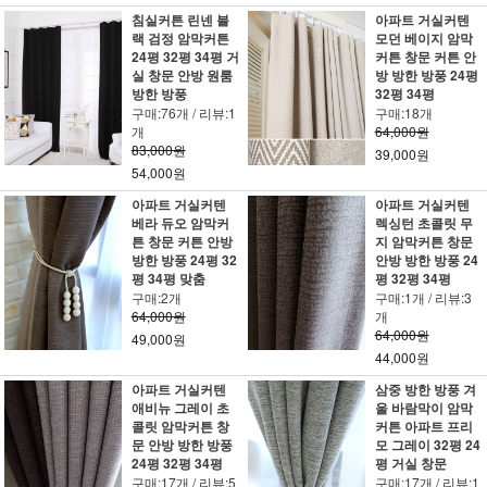
침실커튼 린넨 블
아파트 거실커텐
랙 검정 암막커튼
모던 베이지 암막
24평 32평 34평 거
커튼 창문 커튼 안
실 창문 안방 원룸
방 방한 방풍 24평
방한 방풍
32평 34평
구매:76개 / 리뷰:1
구매:18개
개
64,000원
83,000원
39,000원
54,000원
아파트 거실커텐
아파트 거실커텐
베라 듀오 암막커
렉싱턴 초콜릿 무
튼 창문 커튼 안방
지 암막커튼 창문
방한 방풍 24평 32
안방 방한 방풍 24
평 34평 맞춤
평 32평 34평
구매:2개
구매:1개 / 리뷰:3
64,000원
개
64,000원
49,000원
44,000원
아파트 거실커텐
삼중 방한 방풍 겨
애비뉴 그레이 초
울 바람막이 암막
콜릿 암막커튼 창
커튼 아파트 프리
문 안방 방한 방풍
모 그레이 32평 24
24평 32평 34평
평 거실 창문
구매:17개 / 리뷰:5
구매:17개 / 리뷰:1