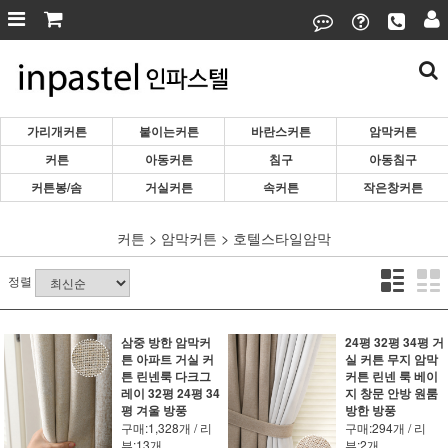
가리개커튼
붙이는커튼
바란스커튼
암막커튼
커튼
아동커튼
침구
아동침구
커튼봉/솜
거실커튼
속커튼
작은창커튼
커튼
>
암막커튼
>
호텔스타일암막
정렬
삼중 방한 암막커
24평 32평 34평 거
튼 아파트 거실 커
실 커튼 무지 암막
튼 린넨룩 다크그
커튼 린넨 룩 베이
레이 32평 24평 34
지 창문 안방 원룸
평 겨울 방풍
방한 방풍
구매:1,328개 / 리
구매:294개 / 리
뷰:13개
뷰:2개