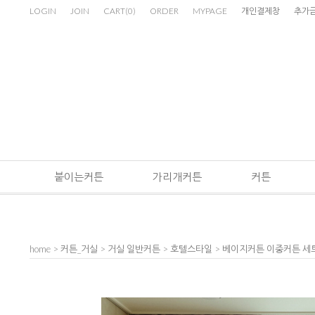
LOGIN
JOIN
CART
(
0
)
ORDER
MYPAGE
개인결제창
추가
붙이는커튼
가리개커튼
커튼
home
>
커튼_거실
>
거실 일반커튼
>
호텔스타일
> 베이지커튼 이중커튼 세트