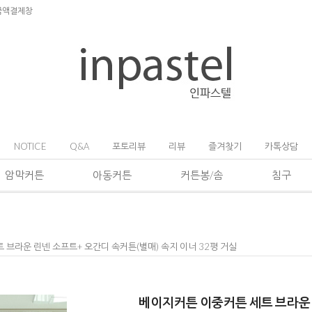
금액결제창
NOTICE
Q&A
포토리뷰
리뷰
즐겨찾기
카톡상담
암막커튼
아동커튼
커튼봉/솜
침구
 브라운 린넨 소프트+ 오간디 속커튼(별매) 속지 이너 32평 거실
베이지커튼 이중커튼 세트 브라운 린