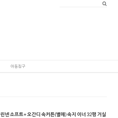
아동침구
넨 소프트+ 오간디 속커튼(별매) 속지 이너 32평 거실