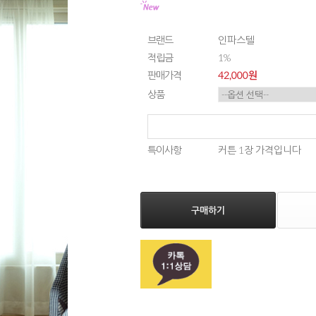
브랜드
인파스텔
적립금
1%
판매가격
42,000
원
상품
특이사항
커튼 1장 가격입니다
구매하기