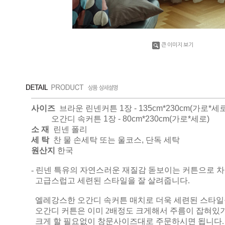
큰 이미지 보기
사이즈
브라운 린넨커튼 1장 - 135cm*230cm(가로*세로
오간디 속커튼 1장 - 80cm*230cm(가로*세로)
소 재
린넨 폴리
세 탁
찬 물 손세탁 또는 울코스, 단독 세탁
원산지
한국
- 린넨 특유의 자연스러운 재질감 돋보이는 커튼으로 
고급스럽고 세련된 스타일을 잘 살려줍니다.
엘레강스한 오간디 속커튼 매치로 더욱 세련된 스타
오간디 커튼은 이미 2배정도 크게해서 주름이 잡혀있
크게 할 필요없이 창문사이즈대로
주문하시면 됩니다.