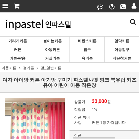
가리개커튼
붙이는커튼
바란스커튼
암막커튼
커튼
아동커튼
침구
아동침구
커튼봉/솜
거실커튼
속커튼
작은창커튼
아동커튼
걸커튼
걸_일반커튼
여자 아이방 커튼 아기방 꾸미기 파스텔샤벳 핑크 북유럽 키즈
유아 어린이 아동 작은창
33,000
상품가
원
적립금
1%
상품 특이
사항
커튼 1장 가격입니다
상품