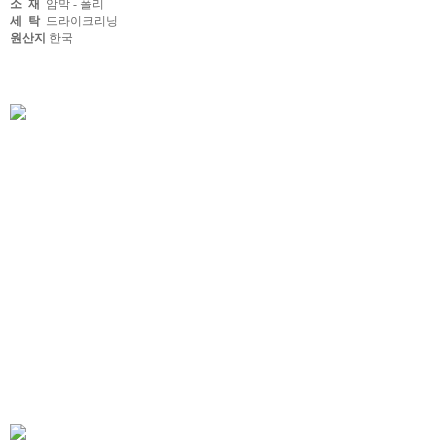
소 재
암막 - 폴리
세 탁
드라이크리닝
원산지
한국