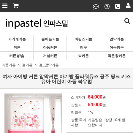
가리개커튼
붙이는커튼
바란스커튼
암막커튼
커튼
아동커튼
침구
아동침구
커튼봉/솜
거실커튼
속커튼
작은창커튼
아동커튼
걸커튼
걸_암막커튼
여자 아이방 커튼 암막커튼 아기방 플라워뮤즈 공주 핑크 키즈
유아 어린이 아동 북유럽
64,000
소비자가
원
54,000
상품가
원
적립금
1%
상품 특이
커튼링은 1장당 10개 필
사항
요합니다