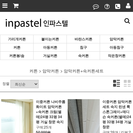
가리개커튼
붙이는커튼
바란스커튼
암막커튼
커튼
아동커튼
침구
아동침구
커튼봉/솜
거실커튼
속커튼
작은창커튼
커튼
>
암막커튼
>
암막커튼+속커튼세트
정렬
이중커튼 나비주름
이중커튼 암막커튼
화이트 암막커튼
세트 속지 린넨 룩
+속커튼 크림(별
스톤그레이+매디
매)24평 32평 34
슨 속커튼(별매)24
평 거실 창문 속지
평 32평 34평 거실
창문
구매:25개
52,000원
구매:39개 / 리뷰:2