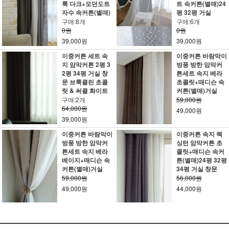
룩 다크+모던도트
트 속커튼(별매)24
자수 속커튼(별매)
평 32평 거실
구매:8개
구매:6개
0원
0원
39,000원
39,000원
이중커튼 세트 속
이중커튼 바람막이
지 암막커튼 2평 3
방풍 방한 암막커
2평 34평 거실 창
튼세트 속지 베라
문 브룩클린 초콜
초콜릿+매디슨 속
릿 & 써클 화이트
커튼(별매)거실
구매:2개
59,000원
64,000원
49,000원
39,000원
이중커튼 바람막이
이중커튼 속지 렉
방풍 방한 암막커
싱턴 암막커튼 초
튼세트 속지 베라
콜릿+매디슨 속커
베이지+매디슨 속
튼(별매)24평 32평
커튼(별매)거실
34평 거실 창문
59,000원
56,000원
49,000원
44,000원