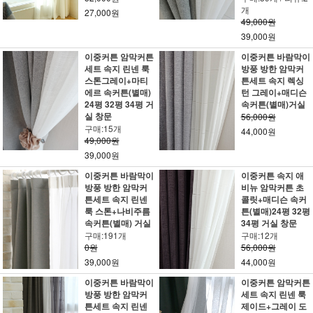
개
27,000원
49,000원
39,000원
이중커튼 암막커튼
이중커튼 바람막이
세트 속지 린넨 룩
방풍 방한 암막커
스톤그레이+마티
튼세트 속지 렉싱
에르 속커튼(별매)
턴 그레이+매디슨
24평 32평 34평 거
속커튼(별매)거실
실 창문
56,000원
구매:15개
44,000원
49,000원
39,000원
이중커튼 바람막이
이중커튼 속지 애
방풍 방한 암막커
비뉴 암막커튼 초
튼세트 속지 린넨
콜릿+매디슨 속커
룩 스톤+나비주름
튼(별매)24평 32평
속커튼(별매) 거실
34평 거실 창문
구매:191개
구매:12개
0원
56,000원
39,000원
44,000원
이중커튼 바람막이
이중커튼 암막커튼
방풍 방한 암막커
세트 속지 린넨 룩
튼세트 속지 린넨
제이드+그레이 도