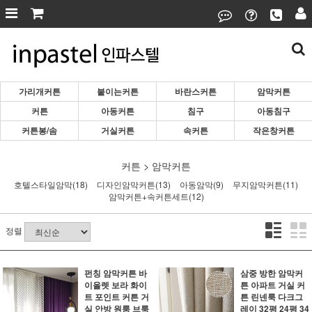
가리개커튼
붙이는커튼
바란스커튼
암막커튼
커튼
아동커튼
침구
아동침구
커튼봉/솜
거실커튼
속커튼
작은창커튼
커튼
>
암막커튼
호텔스타일암막(18)
디자인암막커튼(13)
아동암막(9)
무지암막커튼(11)
암막커튼+속커튼세트(12)
정렬
펀칭 암막커튼 바
삼중 방한 암막커
이올렛 보라 화이
튼 아파트 거실 커
트 포인트 커튼 거
튼 린넨룩 다크그
실 안방 원룸 브룩
레이 32평 24평 34