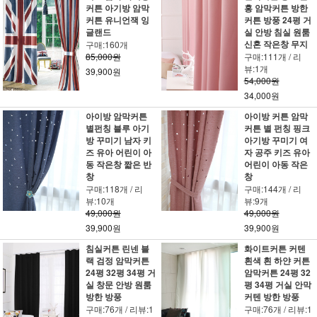
커튼 아기방 암막
홍 암막커튼 방한
커튼 유니언잭 잉
커튼 방풍 24평 거
글랜드
실 안방 침실 원룸
신혼 작은창 무지
구매:160개
85,000원
구매:111개 / 리
뷰:1개
39,900원
54,000원
34,000원
아이방 암막커튼
아이방 커튼 암막
별펀칭 블루 아기
커튼 별 펀칭 핑크
방 꾸미기 남자 키
아기방 꾸미기 여
즈 유아 어린이 아
자 공주 키즈 유아
동 작은창 짧은 반
어린이 아동 작은
창
창
구매:118개 / 리
구매:144개 / 리
뷰:10개
뷰:9개
49,000원
49,000원
39,900원
39,900원
침실커튼 린넨 블
화이트커튼 커텐
랙 검정 암막커튼
흰색 흰 하얀 커튼
24평 32평 34평 거
암막커튼 24평 32
실 창문 안방 원룸
평 34평 거실 안막
방한 방풍
커텐 방한 방풍
구매:76개 / 리뷰:1
구매:76개 / 리뷰:1