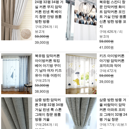
24평 32평 34평 거
북유럽 스칸디 창
실 커튼 무지 암막
문 안막커텐 화이
커튼 린넨 룩 베이
트 암막커튼 포인
지 창문 안방 원룸
트 거실 안방 원룸
방한 방풍
신혼 방한 방풍 코
지
구매:294개 / 리
뷰:2개
구매:426개 / 리
59,000원
뷰:3개
59,000원
39,000원
41,000원
북유럽 암막커튼
키즈 아이방커튼
아이방커튼 워킹
아기방 암막커튼
베어 아기방 꾸미
코끼리와 악어
기 남자 여자 키즈
구매:472개
유아 아동 어린이
59,000원
구매:25개
39,000원
59,000원
38,900원
삼중 방한 암막커
삼중 방한 방풍 겨
튼 24평 32평 34평
울 바람막이 암막
거실 린넨 룩 스톤
커튼 아파트 프리
그레이 창문 원룸
모 그레이 32평 24
방풍 겨울
평 거실 창문
구매:264개 / 리
구매:17개 / 리뷰:1