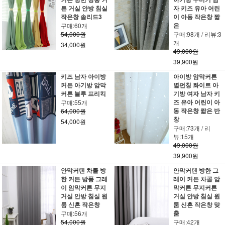
튼 거실 안방 침실
자 키즈 유아 어린
작은창 솔리드3
이 아동 작은창 짧
은
구매:60개
54,000원
구매:98개 / 리뷰:3
개
34,000원
49,000원
39,900원
키즈 남자 아이방
아이방 암막커튼
커튼 아기방 암막
별펀칭 화이트 아
커튼 블루 프리킥
기방 여자 남자 키
즈 유아 어린이 아
구매:55개
동 작은창 짧은 반
64,000원
창
54,000원
구매:73개 / 리
뷰:15개
49,000원
39,900원
안막커텐 차콜 방
안막커텐 방한 그
한 커튼 방풍 그레
레이 커튼 차콜 암
이 암막커튼 무지
막커튼 무지커튼
거실 안방 침실 원
거실 안방 침실 원
룸 신혼 작은창
룸 신혼 작은창 맞
춤
구매:56개
54,000원
구매:42개