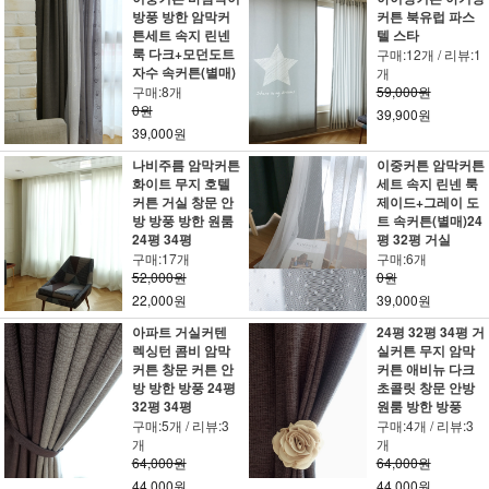
방풍 방한 암막커
커튼 북유럽 파스
튼세트 속지 린넨
텔 스타
룩 다크+모던도트
구매:12개 / 리뷰:1
자수 속커튼(별매)
개
구매:8개
59,000원
0원
39,900원
39,000원
나비주름 암막커튼
이중커튼 암막커튼
화이트 무지 호텔
세트 속지 린넨 룩
커튼 거실 창문 안
제이드+그레이 도
방 방풍 방한 원룸
트 속커튼(별매)24
24평 34평
평 32평 거실
구매:17개
구매:6개
52,000원
0원
22,000원
39,000원
아파트 거실커텐
24평 32평 34평 거
렉싱턴 콤비 암막
실커튼 무지 암막
커튼 창문 커튼 안
커튼 애비뉴 다크
방 방한 방풍 24평
초콜릿 창문 안방
32평 34평
원룸 방한 방풍
구매:5개 / 리뷰:3
구매:4개 / 리뷰:3
개
개
64,000원
64,000원
44,000원
44,000원