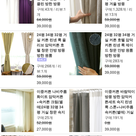
클린 방한 방풍
평 겨울 방풍
구매:43개 / 리뷰:1
구매:1,328개 / 리
개
뷰:13개
64,000원
59,000원
39,000원
39,000원
24평 34평 32평 거
24평 32평 34평 거
실 커튼 린넨 룩 올
실 커튼 호텔 암막
리브 암막커튼 호
커튼 린넨 룩 제이
텔 창문 안방 방풍
드 창문 안방 원룸
방한 원룸
방한 방풍
구매:283개
구매:268개 / 리
59,000원
뷰:1개
39,000원
59,000원
39,000원
이중커튼 나비주름
이중커튼 바람막이
화이트 암막커튼
방풍 방한 암막커
+속커튼 크림(별
튼세트 속지 린넨
매)24평 32평 34
룩 스톤+나비주름
평 거실 창문 속지
속커튼(별매) 거실
구매:25개
구매:191개
52,000원
0원
27,000원
39,000원