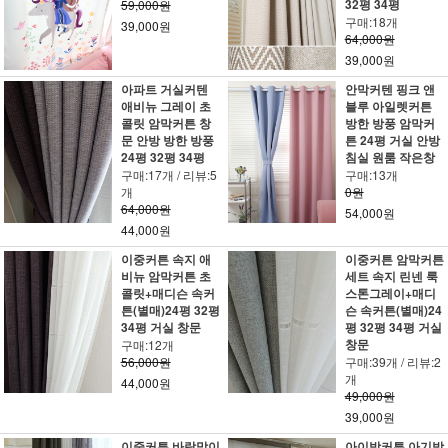
32평 34평
59,000원
구매:18개
39,000원
64,000원
39,000원
아파트 거실커텐
안막커텐 핑크 앤
애비뉴 그레이 초
블루 아일렛커튼
콜릿 암막커튼 창
방한 방풍 암막커
문 안방 방한 방풍
튼 24평 거실 안방
24평 32평 34평
침실 원룸 작은창
구매:17개 / 리뷰:5
구매:13개
개
0원
64,000원
54,000원
44,000원
이중커튼 속지 애
이중커튼 암막커튼
비뉴 암막커튼 초
세트 속지 린넨 룩
콜릿+매디슨 속커
스톤그레이+매디
튼(별매)24평 32평
슨 속커튼(별매)24
34평 거실 창문
평 32평 34평 거실
창문
구매:12개
56,000원
구매:39개 / 리뷰:2
개
44,000원
49,000원
39,000원
이중커튼 바람막이
아이방커튼 아기방