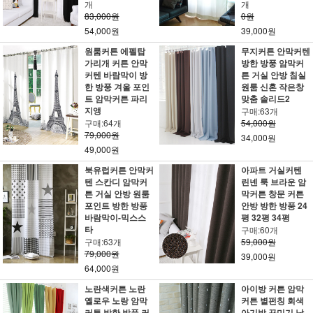
개
개
83,000원
0원
54,000원
39,000원
원룸커튼 에펠탑
무지커튼 안막커텐
가리개 커튼 안막
방한 방풍 암막커
커텐 바람막이 방
튼 거실 안방 침실
한 방풍 겨울 포인
원룸 신혼 작은창
트 암막커튼 파리
맞춤 솔리드2
지앵
구매:63개
구매:64개
54,000원
79,000원
34,000원
49,000원
북유럽커튼 안막커
아파트 거실커텐
텐 스칸디 암막커
린넨 룩 브라운 암
튼 거실 안방 원룸
막커튼 창문 커튼
포인트 방한 방풍
안방 방한 방풍 24
바람막이-믹스스
평 32평 34평
타
구매:60개
구매:63개
59,000원
79,000원
39,000원
64,000원
노란색커튼 노란
아이방 커튼 암막
옐로우 노랑 암막
커튼 별펀칭 회색
커튼 방한 방풍 커
아기방 꾸미기 남