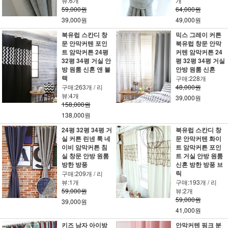
뷰:6개
개
59,000원
64,000원
39,000원
49,000원
북유럽 스칸디 창
믹스 그레이 커튼
문 안막커텐 포인
북유럽 창문 안막
트 암막커튼 24평
커텐 암막커튼 24
32평 34평 거실 안
평 32평 34평 거실
방 원룸 신혼 앤 블
안방 원룸 신혼
랙
구매:228개
구매:263개 / 리
48,000원
뷰:4개
39,000원
158,000원
138,000원
24평 32평 34평 거
북유럽 스칸디 창
실 커튼 린넨 룩 네
문 안막커텐 화이
이비 암막커튼 침
트 암막커튼 포인
실 창문 안방 원룸
트 거실 안방 원룸
방한 방풍
신혼 방한 방풍 브
릭
구매:209개 / 리
뷰:1개
구매:193개 / 리
59,000원
뷰:2개
59,000원
39,000원
41,000원
키즈 남자 아이방
안막커텐 핑크 분