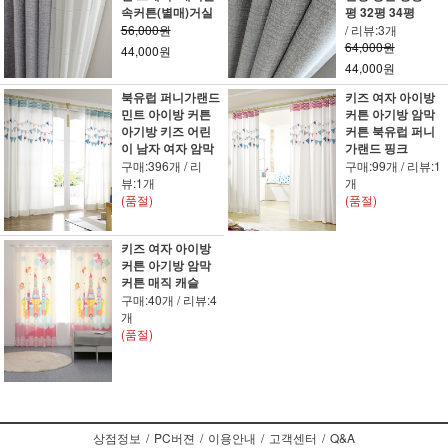
속커튼(별매)거실
평 32평 34평
56,000원
/ 리뷰:3개
64,000원
44,000원
44,000원
북유럽 퍼니가랜드
키즈 여자 아이방
민트 아이방 커튼
커튼 아기방 암막
아기방 키즈 어린
커튼 북유럽 퍼니
이 남자 여자 암막
가랜드 핑크
구매:396개 / 리
구매:99개 / 리뷰:1
뷰:1개
개
(품절)
(품절)
키즈 여자 아이방
커튼 아기방 암막
커튼 매직 캐슬
구매:40개 / 리뷰:4
개
(품절)
상점정보
/
PC버젼
/
이용안내
/
고객센터
/
Q&A