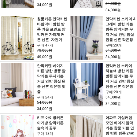
54,000원
34,000원
34,000원
원룸커튼 안막커텐
안막커텐 스카이 &
바람막이 방한 방
그레이 방한 커튼
풍 겨울 포인트 암
방풍 암막커튼 무
막커튼 가리개 커
지 거실 안방 침실
튼 신혼 -자전거
원룸 신혼 작은창
구매:47개
구매:29개
79,000원
54,000원
49,000원
34,000원
안막커텐 베이지
안막커텐 스카이
커튼 방한 방풍 암
하늘색 방한 커튼
막커튼 무지커튼
방풍 암막커튼 무
거실 안방 침실 원
지 거실 안방 침실
룸 신혼 작은창 맞
원룸 신혼 작은창
춤
구매:20개
구매:24개
54,000원
54,000원
34,000원
34,000원
키즈 아이방커튼
아파트 거실커텐
아기방 암막커튼
모던 베이지 암막
숲속의 공주
커튼 창문 커튼 안
방 방한 방풍 24평
구매:18개