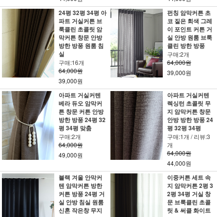
24평 32평 34평 아
펀칭 암막커튼 초
파트 거실커튼 브
코 짙은 회색 그레
룩클린 초콜릿 암
이 포인트 커튼 거
막커튼 창문 안방
실 안방 원룸 브룩
방한 방풍 원룸 침
클린 방한 방풍
실
구매:2개
구매:16개
64,000원
64,000원
39,000원
39,000원
아파트 거실커텐
아파트 거실커텐
베라 듀오 암막커
렉싱턴 초콜릿 무
튼 창문 커튼 안방
지 암막커튼 창문
방한 방풍 24평 32
안방 방한 방풍 24
평 34평 맞춤
평 32평 34평
구매:2개
구매:1개 / 리뷰:3
64,000원
개
64,000원
49,000원
44,000원
블랙 겨울 안막커
이중커튼 세트 속
텐 암막커튼 방한
지 암막커튼 2평 3
커튼 방풍 24평 거
2평 34평 거실 창
실 안방 침실 원룸
문 브룩클린 초콜
신혼 작은창 무지
릿 & 써클 화이트